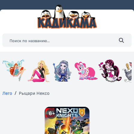
Лего
/
Рыцари Нексо
6+