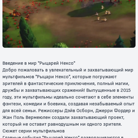
LEGO Ниндзяго: День ушедших
ЛЕГО Ниндзяго Фильм
6+
6+
Введение в мир "Рыцарей Нексо"
Добро пожаловать в увлекательный и захватывающий мир
мультфильмов "Рыцари Нексо", которые погружают
зрителей в фантастические приключения, полный магии,
дружбы и захватывающих сражений! Выпущенные в 2015
году, эти мультфильмы идеально сочетают в себе элементы
фэнтези, комедии и боевика, создавая незабываемый опыт
LEGO Ниндзяго
Ниндзяго: восстание драконов
для всей семьи. Режиссеры Дэйв Осборн, Джерри Фордер и
Жан Поль Вермеюлен создали захватывающий проект,
6+
6+
который не оставит равнодушным ни одного зрителя.
Сюжет серии мультфильмов
Главные события "Рыцарей Нексо" разворачиваются в