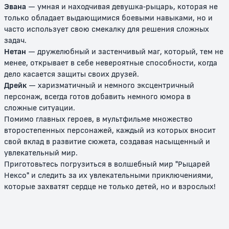
Эвана
— умная и находчивая девушка-рыцарь, которая не
6+
6+
только обладает выдающимися боевыми навыками, но и
часто использует свою смекалку для решения сложных
задач.
Нетан
— дружелюбный и застенчивый маг, который, тем не
менее, открывает в себе невероятные способности, когда
дело касается защиты своих друзей.
Дрейк
— харизматичный и немного эксцентричный
персонаж, всегда готов добавить немного юмора в
сложные ситуации.
Помимо главных героев, в мультфильме множество
второстепенных персонажей, каждый из которых вносит
LEGO Звёздные войны:
ЛЕГО Звездные войны:
Восстанови галактику
Праздничный спецвыпуск
свой вклад в развитие сюжета, создавая насыщенный и
увлекательный мир.
6+
6+
Приготовьтесь погрузиться в волшебный мир "Рыцарей
Нексо" и следить за их увлекательными приключениями,
которые захватят сердце не только детей, но и взрослых!