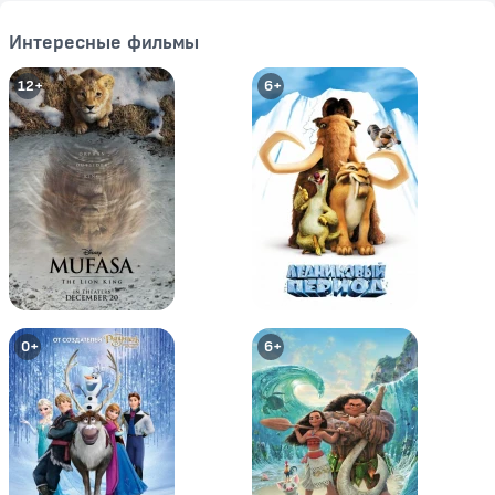
Интересные фильмы
12+
6+
ЛЕГО Звездные войны:
ЛЕГО Звёздные войны: Летние
Ужасающие истории
каникулы
0+
12+
0+
6+
LEGO Бэтмен: Супер-герои DC
LEGO Бэтмен: В осаде
объединяются
6+
6+