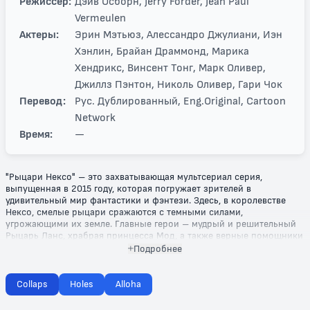
Режиссер:
Дэйв Осборн, Jerry Forder, Jean Paul
Vermeulen
Актеры:
Эрин Мэтьюз, Алессандро Джулиани, Иэн
Хэнлин, Брайан Драммонд, Марика
Хендрикс, Винсент Тонг, Марк Оливер,
Джиллз Пэнтон, Николь Оливер, Гари Чок
Перевод:
Рус. Дублированный, Eng.Original, Cartoon
Network
Время:
—
"Рыцари Нексо" – это захватывающая мультсериал серия,
выпущенная в 2015 году, которая погружает зрителей в
удивительный мир фантастики и фэнтези. Здесь, в королевстве
Нексо, смелые рыцари сражаются с темными силами,
угрожающими их земле. Главные герои – мудрый и решительный
Рыцарь Ланс, храбрая принцесса Мод, а также верные помощники
– проходят через бесчисленные приключения, полные юмора,
Подробнее
дружбы и боевых навыков.
Каждая серия полна ярких событий и неожиданных поворотов.
Collaps
Holes
Alloha
Рыцари используют свои уникальные способности и магические
силы, чтобы сталкиваться с чудовищами и решать сложные