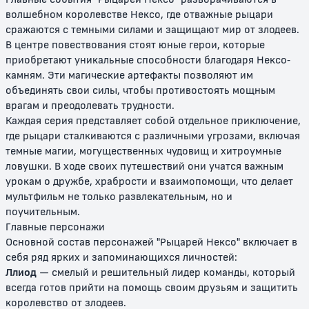
волшебном королевстве Нексо, где отважные рыцари
сражаются с темными силами и защищают мир от злодеев.
В центре повествования стоят юные герои, которые
приобретают уникальные способности благодаря Нексо-
камням. Эти магические артефакты позволяют им
объединять свои силы, чтобы противостоять мощным
врагам и преодолевать трудности.
Лего. Фильм
Лего Фильм 2
Каждая серия представляет собой отдельное приключение,
где рыцари сталкиваются с различными угрозами, включая
0+
6+
темные магии, могущественных чудовищ и хитроумные
ловушки. В ходе своих путешествий они учатся важным
урокам о дружбе, храбрости и взаимопомощи, что делает
мультфильм не только развлекательным, но и
поучительным.
Главные персонажи
Основной состав персонажей "Рыцарей Нексо" включает в
себя ряд ярких и запоминающихся личностей:
Ллиод
— смелый и решительный лидер команды, который
всегда готов прийти на помощь своим друзьям и защитить
Lego Звездные войны:
Lego Звездные войны: Империя
королевство от злодеев.
Падаванская угроза
наносит удар