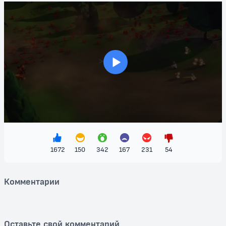
загадки. Смешение боевиков, комедийных моментов и семейных
ценностей делает "Рыцарей Нексо" идеальным выбором для
просмотра с детьми и для всей семьи.
Этот мультфильм не только развлекает, но и учит важным
жизненным урокам – о доблести, дружбе и стойкости.
Погрузитесь в мир "Рыцарей Нексо" и станьте свидетелем
>
невероятных битв, которые развернутся на экране. Не упустите
возможность посмотреть это увлекательное произведение
искусства, полное приключений и волшебства, доступное для
бесплатного просмотра прямо сейчас!
1672
150
342
167
231
54
Комментарии
Оставьте свой комментарий