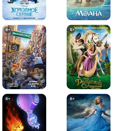
6+
6+
LEGO супергерои DC: Лига
LEGO Супергерои DC: Лига
справедливости против Лиги
Справедливости – Космическая
Бизарро
битва
6+
6+
6+
6+