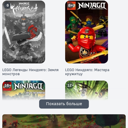
6
6+
LEGO Легенды Ниндзяго: Земля
LEGO Ниндзяго: Мастера
монстров
кружитцу
18+
12+
Показать больше