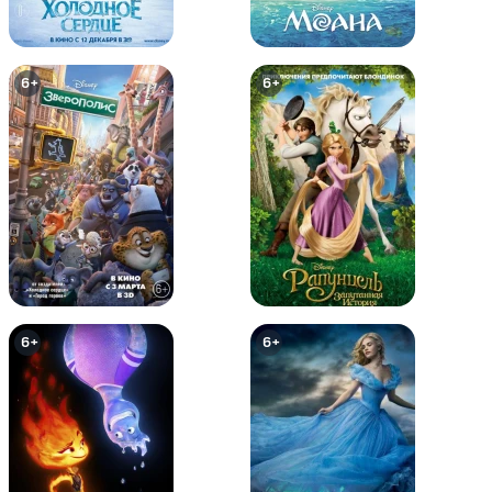
6+
6+
LEGO супергерои DC: Лига
LEGO Супергерои DC: Лига
справедливости против Лиги
Справедливости – Космическая
Бизарро
битва
6+
6+
6+
6+