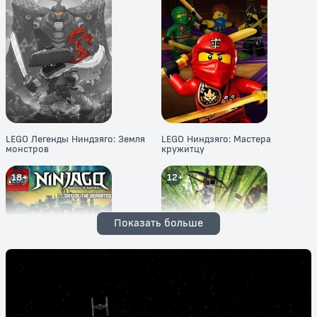
LEGO Легенды Ниндзяго: Земля
LEGO Ниндзяго: Мастера
монстров
кружитцу
18+
12+
Показать больше