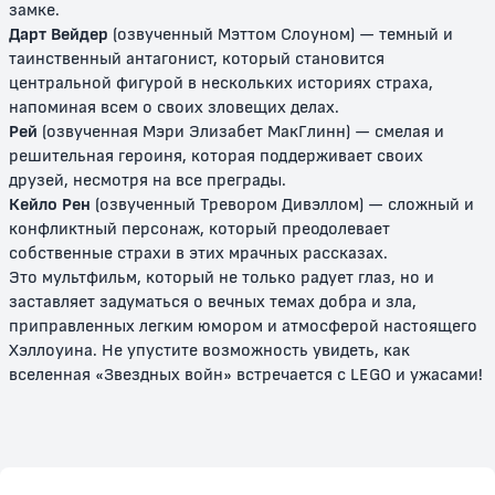
замке.
Дарт Вейдер
(озвученный Мэттом Слоуном) — темный и
таинственный антагонист, который становится
центральной фигурой в нескольких историях страха,
напоминая всем о своих зловещих делах.
Рей
(озвученная Мэри Элизабет МакГлинн) — смелая и
решительная героиня, которая поддерживает своих
друзей, несмотря на все преграды.
Кейло Рен
(озвученный Тревором Дивэллом) — сложный и
конфликтный персонаж, который преодолевает
LEGO Звёздные войны:
ЛЕГО Звездные войны:
Восстанови галактику
Праздничный спецвыпуск
собственные страхи в этих мрачных рассказах.
Это мультфильм, который не только радует глаз, но и
6+
6+
заставляет задуматься о вечных темах добра и зла,
приправленных легким юмором и атмосферой настоящего
Хэллоуина. Не упустите возможность увидеть, как
вселенная «Звездных войн» встречается с LEGO и ужасами!