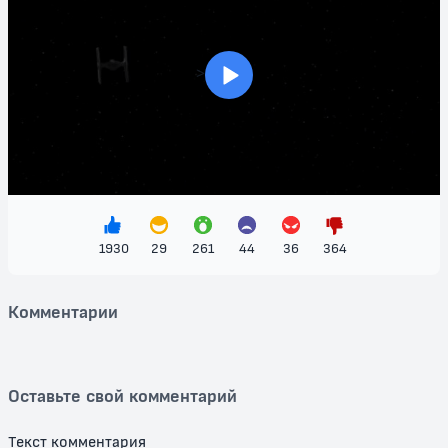
делая его идеальным для всей семьи.
Не упустите возможность оценить уникальную атмосферу "ЛЕГО
Звездные войны: Ужасающие истории" и насладиться
>
искрометным юмором, который поднимет настроение.
Подключайтесь к просмотру и откройте для себя, что происходит,
когда вселенная Звездных войн встречает магию LEGO в
неповторимом стиле!
Смотрите "ЛЕГО Звездные войны: Ужасающие истории" бесплатно
и погружайтесь в увлекательный мир, полный смеха и
неожиданностей!
1930
29
261
44
36
364
Комментарии
Оставьте свой комментарий
Текст комментария