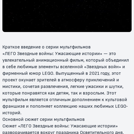
LEGO Ниндзяго: День ушедших
ЛЕГО Ниндзяго Фильм
6+
6+
Краткое введение о серии мультфильмов
«ЛЕГО Звездные войны: Ужасающие истории» — это
увлекательный анимационный фильм, который объединил
в себе любимые элементы вселенной «Звездных войн» и
фирменный юмор LEGO. Выпущенный в 2021 году, этот
проект окунает зрителей в атмосферу приключений и
мистики, сочетая развлечения, легкие ужасики и шутки,
LEGO Ниндзяго
Ниндзяго: восстание драконов
которые понравятся как детям, так и взрослым. Этот
мультфильм является отличным дополнением к культовой
6+
6+
франшизе и пополняет коллекцию наших любимых LEGO-
историй.
Основной сюжет серии мультфильмов
Сюжет «ЛЕГО Звездные войны: Ужасающие истории»
разворачивается вокруг праздника Осветительного дня,