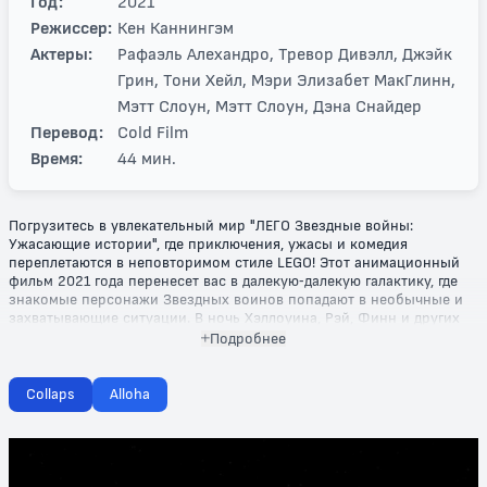
Год:
2021
Режиссер:
Кен Каннингэм
Актеры:
Рафаэль Алехандро, Тревор Дивэлл, Джэйк
Грин, Тони Хейл, Мэри Элизабет МакГлинн,
Мэтт Слоун, Мэтт Слоун, Дэна Снайдер
Перевод:
Cold Film
Время:
44 мин.
Погрузитесь в увлекательный мир "ЛЕГО Звездные войны:
Ужасающие истории", где приключения, ужасы и комедия
переплетаются в неповторимом стиле LEGO! Этот анимационный
фильм 2021 года перенесет вас в далекую-далекую галактику, где
знакомые персонажи Звездных воинов попадают в необычные и
захватывающие ситуации. В ночь Хэллоуина, Рэй, Финн и других
героев ожидает череда жутких историй, которые заставят вас
Подробнее
затаить дыхание от смеха и ужаса.
Каждая история полна неожиданных поворотов и ярких моментов,
Collaps
Alloha
ведь когда дело касается LEGO, ничто не остается серьезным
надолго. Разгадайте тайны старых легенд о темных силах,
встретитесь с известными злодеями и узнайте, как дружба и
смелость могут преодолеть любые преграды. Этот мультфильм
сочетает в себе элементы приключений, фантастики и фэнтези,