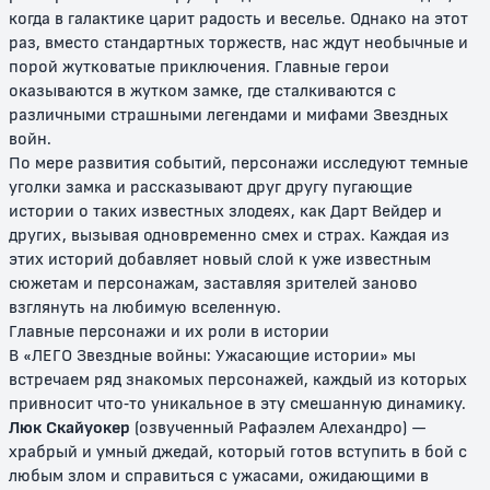
когда в галактике царит радость и веселье. Однако на этот
раз, вместо стандартных торжеств, нас ждут необычные и
порой жутковатые приключения. Главные герои
оказываются в жутком замке, где сталкиваются с
различными страшными легендами и мифами Звездных
Лего. Фильм
Лего Фильм 2
войн.
По мере развития событий, персонажи исследуют темные
0+
6+
уголки замка и рассказывают друг другу пугающие
истории о таких известных злодеях, как Дарт Вейдер и
других, вызывая одновременно смех и страх. Каждая из
этих историй добавляет новый слой к уже известным
сюжетам и персонажам, заставляя зрителей заново
взглянуть на любимую вселенную.
Главные персонажи и их роли в истории
В «ЛЕГО Звездные войны: Ужасающие истории» мы
встречаем ряд знакомых персонажей, каждый из которых
привносит что-то уникальное в эту смешанную динамику.
Lego Звездные войны:
Lego Звездные войны: Империя
Люк Скайуокер
(озвученный Рафаэлем Алехандро) —
Падаванская угроза
наносит удар
храбрый и умный джедай, который готов вступить в бой с
6+
6+
любым злом и справиться с ужасами, ожидающими в