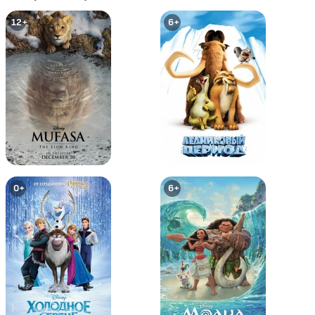
12+
6+
ЛЕГО Звездные войны:
ЛЕГО Звёздные войны: Летние
Ужасающие истории
каникулы
0+
12+
0+
6+
LEGO Бэтмен: Супер-герои DC
LEGO Бэтмен: В осаде
объединяются
6+
6+