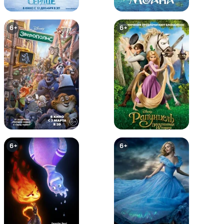
6+
6+
LEGO супергерои DC: Лига
LEGO Супергерои DC: Лига
справедливости против Лиги
Справедливости – Космическая
Бизарро
битва
6+
6+
6+
6+