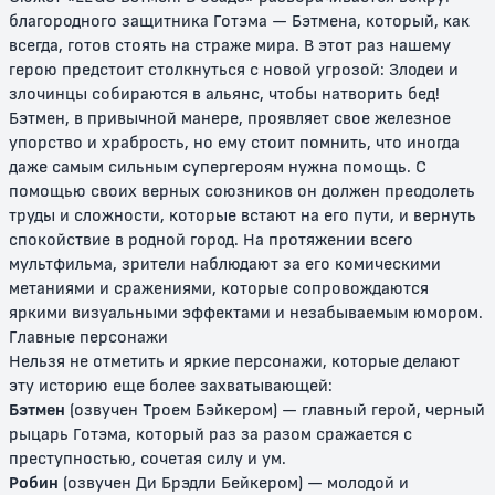
благородного защитника Готэма — Бэтмена, который, как
всегда, готов стоять на страже мира. В этот раз нашему
герою предстоит столкнуться с новой угрозой: Злодеи и
злочинцы собираются в альянс, чтобы натворить бед!
Бэтмен, в привычной манере, проявляет свое железное
упорство и храбрость, но ему стоит помнить, что иногда
Лего. Фильм
Лего Фильм 2
даже самым сильным супергероям нужна помощь. С
помощью своих верных союзников он должен преодолеть
0+
6+
труды и сложности, которые встают на его пути, и вернуть
спокойствие в родной город. На протяжении всего
мультфильма, зрители наблюдают за его комическими
метаниями и сражениями, которые сопровождаются
яркими визуальными эффектами и незабываемым юмором.
Главные персонажи
Нельзя не отметить и яркие персонажи, которые делают
эту историю еще более захватывающей:
Бэтмен
(озвучен Троем Бэйкером) — главный герой, черный
рыцарь Готэма, который раз за разом сражается с
Lego Звездные войны:
Lego Звездные войны: Империя
преступностью, сочетая силу и ум.
Падаванская угроза
наносит удар
Робин
(озвучен Ди Брэдли Бейкером) — молодой и