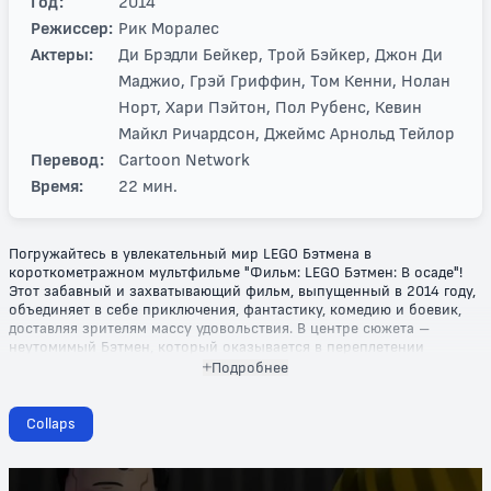
Год:
2014
Режиссер:
Рик Моралес
Актеры:
Ди Брэдли Бейкер, Трой Бэйкер, Джон Ди
Маджио, Грэй Гриффин, Том Кенни, Нолан
Норт, Хари Пэйтон, Пол Рубенс, Кевин
Майкл Ричардсон, Джеймс Арнольд Тейлор
Перевод:
Cartoon Network
Время:
22 мин.
Погружайтесь в увлекательный мир LEGO Бэтмена в
короткометражном мультфильме "Фильм: LEGO Бэтмен: В осаде"!
Этот забавный и захватывающий фильм, выпущенный в 2014 году,
объединяет в себе приключения, фантастику, комедию и боевик,
доставляя зрителям массу удовольствия. В центре сюжета –
неутомимый Бэтмен, который оказывается в переплетении
захватывающих событий, когда его преданные союзники и
Подробнее
зловещие враги собираются, чтобы устроить настоящую осаду
Готэма.
Collaps
Погружаясь в этот яркий и динамичный мир, зрители увидят, как
Бэтмен, на фоне ярких и красочных LEGO-анимаций, борется с
хамоватым Джокером и его командой злодеев. Мало того, Бэтмену