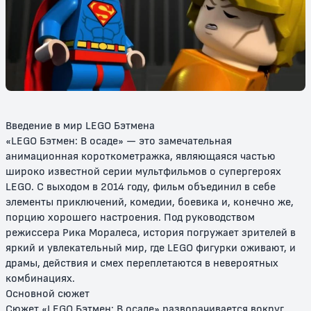
LEGO Ниндзяго: День ушедших
ЛЕГО Ниндзяго Фильм
6+
6+
Введение в мир LEGO Бэтмена
«LEGO Бэтмен: В осаде» — это замечательная
анимационная короткометражка, являющаяся частью
широко известной серии мультфильмов о супергероях
LEGO. С выходом в 2014 году, фильм объединил в себе
элементы приключений, комедии, боевика и, конечно же,
порцию хорошего настроения. Под руководством
LEGO Ниндзяго
Ниндзяго: восстание драконов
режиссера Рика Моралеса, история погружает зрителей в
яркий и увлекательный мир, где LEGO фигурки оживают, и
6+
6+
драмы, действия и смех переплетаются в невероятных
комбинациях.
Основной сюжет
Сюжет «LEGO Бэтмен: В осаде» разворачивается вокруг