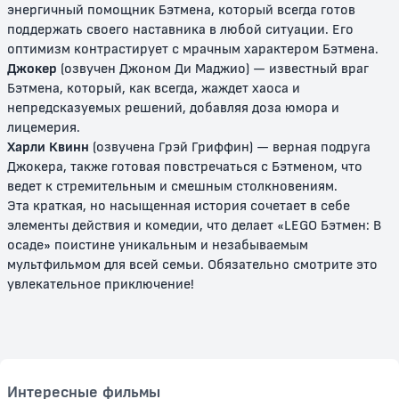
6+
6+
энергичный помощник Бэтмена, который всегда готов
поддержать своего наставника в любой ситуации. Его
оптимизм контрастирует с мрачным характером Бэтмена.
Джокер
(озвучен Джоном Ди Маджио) — известный враг
Бэтмена, который, как всегда, жаждет хаоса и
непредсказуемых решений, добавляя доза юмора и
лицемерия.
Харли Квинн
(озвучена Грэй Гриффин) — верная подруга
Джокера, также готовая повстречаться с Бэтменом, что
ведет к стремительным и смешным столкновениям.
Эта краткая, но насыщенная история сочетает в себе
LEGO Звёздные войны:
ЛЕГО Звездные войны:
Восстанови галактику
Праздничный спецвыпуск
элементы действия и комедии, что делает «LEGO Бэтмен: В
осаде» поистине уникальным и незабываемым
6+
6+
мультфильмом для всей семьи. Обязательно смотрите это
увлекательное приключение!
Интересные фильмы