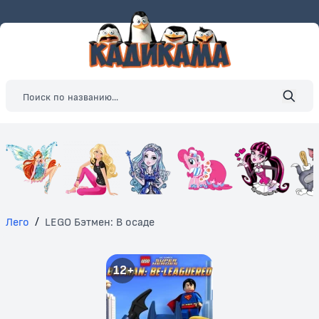
Лего
/
LEGO Бэтмен: В осаде
12+