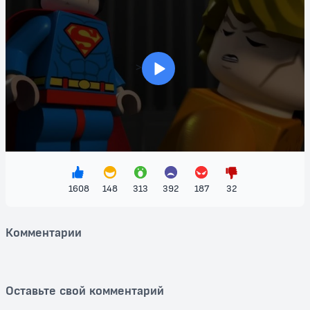
предстоит не только спасти город, но и научиться работать в
команде. Приключения, комедийные моменты и запоминающиеся
диалоги гарантируют создание незабываемой атмосферы, которая
понравится как детям, так и взрослым.
"Фильм: LEGO Бэтмен: В осаде" – это идеальный выбор для
>
семейного просмотра. Позвольте вашим детям вдохновиться
героями LEGO и насладиться приключениями в кругу любимых
персонажей. Исследуйте мир Готэма и станьте частью этого
захватывающего приключения, полнего юмора и адреналина! Не
упустите возможность посмотреть этот удивительный мультфильм
бесплатно прямо сейчас!
1608
148
313
392
187
32
Комментарии
Оставьте свой комментарий